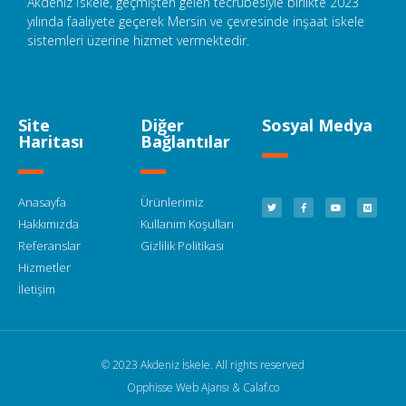
Akdeniz İskele, geçmişten gelen tecrübesiyle birlikte 2023
yılında faaliyete geçerek Mersin ve çevresinde inşaat iskele
sistemleri üzerine hizmet vermektedir.
Site
Diğer
Sosyal Medya
Haritası
Bağlantılar
Anasayfa
Ürünlerimiz
Hakkımızda
Kullanım Koşulları
Referanslar
Gizlilik Politikası
Hizmetler
İletişim
© 2023 Akdeniz İskele. All rights reserved
Opphisse Web Ajansı & Calaf.co